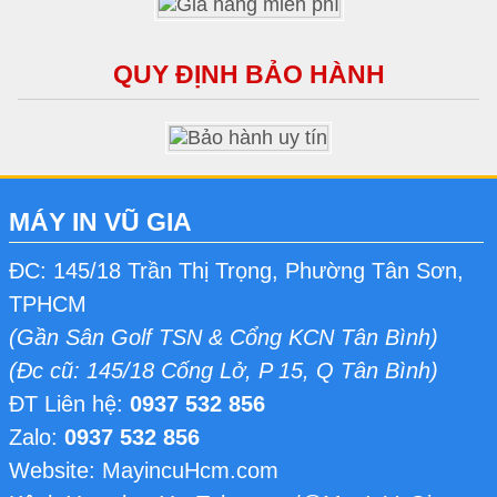
QUY ĐỊNH BẢO HÀNH
MÁY IN VŨ GIA
ĐC: 145/18 Trần Thị Trọng, Phường Tân Sơn,
TPHCM
(Gần Sân Golf TSN & Cổng KCN Tân Bình)
(Đc cũ: 145/18 Cống Lở, P 15, Q Tân Bình)
ĐT Liên hệ:
0937 532 856
Zalo:
0937 532 856
Website: MayincuHcm.com