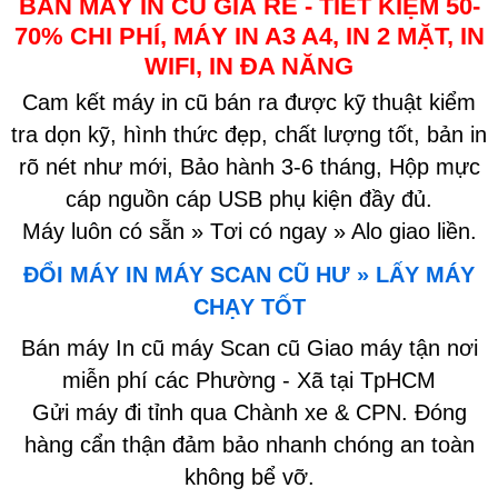
BÁN MÁY IN CŨ GIÁ RẺ - TIẾT KIỆM 50-
70% CHI PHÍ, MÁY IN A3 A4, IN 2 MẶT, IN
WIFI, IN ĐA NĂNG
Cam kết máy in cũ bán ra được kỹ thuật kiểm
tra dọn kỹ, hình thức đẹp, chất lượng tốt, bản in
rõ nét như mới, Bảo hành 3-6 tháng, Hộp mực
cáp nguồn cáp USB phụ kiện đầy đủ.
Máy luôn có sẵn » Tơi có ngay » Alo giao liền.
ĐỔI MÁY IN MÁY SCAN CŨ HƯ » LẤY MÁY
CHẠY TỐT
Bán máy In cũ máy Scan cũ Giao máy tận nơi
miễn phí các Phường - Xã tại TpHCM
Gửi máy đi tỉnh qua Chành xe & CPN. Đóng
hàng cẩn thận đảm bảo nhanh chóng an toàn
không bể vỡ.