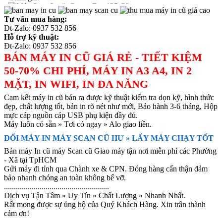
Giá KM: 3.900.000₫
Giảm giá!
Tư vấn mua hàng:
Đt-Zalo:
0937 532 856
Máy scan Wi-fi 2 mặt Fujitsu iX 500 cũ
Hỗ trợ kỹ thuật:
Giá: 6.500.000₫
Đt-Zalo:
0937 532 856
Giá KM: 6.000.000₫
BÁN MÁY IN CŨ GIÁ RẺ - TIẾT KIỆM
Giảm giá!
50-70% CHI PHÍ, MÁY IN A3 A4, IN 2
Máy Scan 2 mặt Fujitsu Fi 7140 cũ
MẶT, IN WIFI, IN ĐA NĂNG
Giá: 8.000.000₫
Giá KM: 7.500.000₫
Cam kết máy in cũ bán ra được kỹ thuật kiểm tra dọn kỹ, hình thức
đẹp, chất lượng tốt, bản in rõ nét như mới, Bảo hành 3-6 tháng, Hộp
mực cáp nguồn cáp USB phụ kiện đầy đủ.
Máy luôn có sẵn » Tơi có ngay » Alo giao liền.
ĐỔI MÁY IN MÁY SCAN CŨ HƯ » LẤY MÁY CHẠY TỐT
Bán máy In cũ máy Scan cũ Giao máy tận nơi miễn phí các Phường
- Xã tại TpHCM
Gửi máy đi tỉnh qua Chành xe & CPN. Đóng hàng cẩn thận đảm
bảo nhanh chóng an toàn không bể vỡ.
.....................................................
Dịch vụ Tận Tâm » Uy Tín » Chất Lượng » Nhanh Nhất.
Rất mong được sự ủng hộ của Quý Khách Hàng. Xin trân thành
cảm ơn!