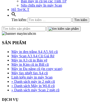
Bán máy in cũ tại các Tỉnh TP
Sửa chữa máy In máy Scan
Hỗ Trợ K.T
Tìm kiếm:
Tìm kiếm
SẢN PHẨM
Máy in đen trắng A4 A5 A6 cũ
Máy Scan A3 A4 Cũ Giá Rẻ
Máy in A3 cũ in Bản vẽ
Máy in Kim cũ in Bill cũ
Máy in Đa năng cũ (in copy scan)
Máy fax nhiệt fax A4 cũ
Linh kiện máy in máy Scan
» Danh sách máy in 2 mặt cũ
» Danh sách Máy in Wi-fi cũ
» Danh sách máy Scan 2 mặt cũ
DỊCH VỤ