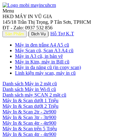
Menu
HKD MÁY IN VŨ GIA
145/18 Trần Thị Trọng, P Tân Sơn, TPHCM
ĐT - Zalo: 0937 532 856
|
|
Hỗ Trợ K.T
Sản Phẩm
Dịch Vụ
Máy in đen trắng A4 A5 cũ
Máy Scan cũ, Scan A3 A4 cũ
Máy in A3 cũ, in bản vẽ
Máy in Kim, máy in Bill cũ
Máy in đa năng cũ (in copy scan)
Linh kiện máy scan, máy in cũ
Danh sách Máy in 2 mặt cũ
Danh sách Máy in Wi-fi cũ
Danh sách máy SCAN 2 mặt cũ
Máy In & Scan dưới 1 Triệu
Máy In & Scan dưới 2 Triệu
Máy In & Scan 2tr - 2tr900
Máy In & Scan 3tr - 3tr900
Máy In & Scan 4tr - 4tr900
Máy In & Scan trên 5 Triệu
Máy In & Scan 4tr - 4tr900
.