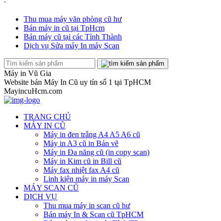
Thu mua máy văn phòng cũ hư
Bán máy in cũ tại TpHcm
Bán máy cũ tại các Tỉnh Thành
Dịch vụ Sửa máy In máy Scan
Máy in Vũ Gia
Website bán Máy In Cũ uy tín số 1 tại TpHCM
MayincuHcm.com
TRANG CHỦ
MÁY IN CŨ
Máy in đen trắng A4 A5 A6 cũ
Máy in A3 cũ in Bản vẽ
Máy in Đa năng cũ (in copy scan)
Máy in Kim cũ in Bill cũ
Máy fax nhiệt fax A4 cũ
Linh kiện máy in máy Scan
MÁY SCAN CŨ
DỊCH VỤ
Thu mua máy in scan cũ hư
Bán máy In & Scan cũ TpHCM