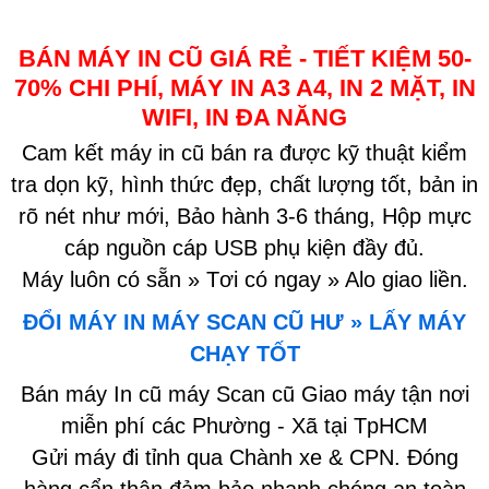
BÁN MÁY IN CŨ GIÁ RẺ - TIẾT KIỆM 50-
70% CHI PHÍ, MÁY IN A3 A4, IN 2 MẶT, IN
WIFI, IN ĐA NĂNG
Cam kết máy in cũ bán ra được kỹ thuật kiểm
tra dọn kỹ, hình thức đẹp, chất lượng tốt, bản in
rõ nét như mới, Bảo hành 3-6 tháng, Hộp mực
cáp nguồn cáp USB phụ kiện đầy đủ.
Máy luôn có sẵn » Tơi có ngay » Alo giao liền.
ĐỔI MÁY IN MÁY SCAN CŨ HƯ » LẤY MÁY
CHẠY TỐT
Bán máy In cũ máy Scan cũ Giao máy tận nơi
miễn phí các Phường - Xã tại TpHCM
Gửi máy đi tỉnh qua Chành xe & CPN. Đóng