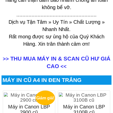
hàng cẩn thận đảm bảo nhanh chóng an toàn
không bể vỡ.
.....................................................
Dịch vụ Tận Tâm » Uy Tín » Chất Lượng »
Nhanh Nhất.
Rất mong được sự ủng hộ của Quý Khách
Hàng. Xin trân thành cảm ơn!
THU MUA MÁY IN & SCAN CŨ HƯ GIÁ
>>
CAO
<<
MÁY IN CŨ A4 IN ĐEN TRẮNG
Giảm giá!
Máy in Canon LBP
Máy in Canon LBP
2900 cũ
3100B cũ