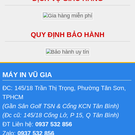
QUY ĐỊNH BẢO HÀNH
MÁY IN VŨ GIA
ĐC: 145/18 Trần Thị Trọng, Phường Tân Sơn,
TPHCM
(Gần Sân Golf TSN & Cổng KCN Tân Bình)
(Đc cũ: 145/18 Cống Lở, P 15, Q Tân Bình)
ĐT Liên hệ:
0937 532 856
Zalo:
0937 532 856