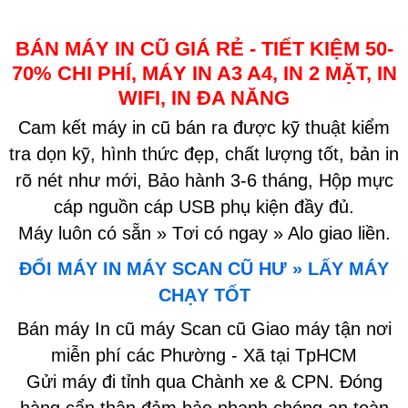
BÁN MÁY IN CŨ GIÁ RẺ - TIẾT KIỆM 50-
70% CHI PHÍ, MÁY IN A3 A4, IN 2 MẶT, IN
WIFI, IN ĐA NĂNG
Cam kết máy in cũ bán ra được kỹ thuật kiểm
tra dọn kỹ, hình thức đẹp, chất lượng tốt, bản in
rõ nét như mới, Bảo hành 3-6 tháng, Hộp mực
cáp nguồn cáp USB phụ kiện đầy đủ.
Máy luôn có sẵn » Tơi có ngay » Alo giao liền.
ĐỔI MÁY IN MÁY SCAN CŨ HƯ » LẤY MÁY
CHẠY TỐT
Bán máy In cũ máy Scan cũ Giao máy tận nơi
miễn phí các Phường - Xã tại TpHCM
Gửi máy đi tỉnh qua Chành xe & CPN. Đóng