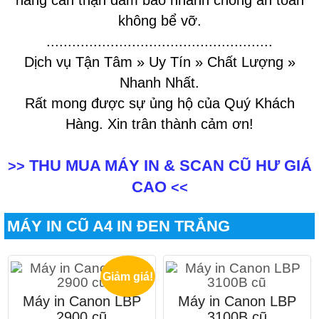
hàng cẩn thận đảm bảo nhanh chóng an toàn
không bể vỡ.
.....................................................
Dịch vụ Tận Tâm » Uy Tín » Chất Lượng »
Nhanh Nhất.
Rất mong được sự ủng hộ của Quý Khách
Hàng. Xin trân thành cảm ơn!
THU MUA MÁY IN & SCAN CŨ HƯ GIÁ
>>
CAO
<<
MÁY IN CŨ A4 IN ĐEN TRẮNG
Giảm giá!
Máy in Canon LBP
Máy in Canon LBP
2900 cũ
3100B cũ