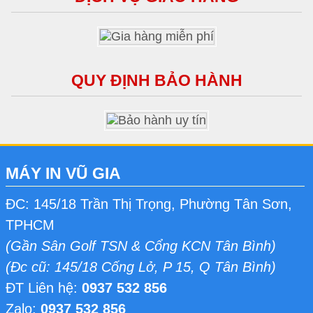
QUY ĐỊNH BẢO HÀNH
MÁY IN VŨ GIA
ĐC: 145/18 Trần Thị Trọng, Phường Tân Sơn,
TPHCM
(Gần Sân Golf TSN & Cổng KCN Tân Bình)
(Đc cũ: 145/18 Cống Lở, P 15, Q Tân Bình)
ĐT Liên hệ:
0937 532 856
Zalo:
0937 532 856