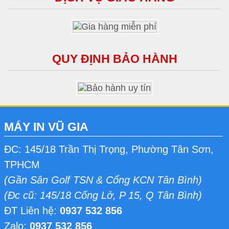
QUY ĐỊNH BẢO HÀNH
MÁY IN VŨ GIA
ĐC: 145/18 Trần Thị Trọng, Phường Tân Sơn,
TPHCM
(Gần Sân Golf TSN & Cổng KCN Tân Bình)
(Đc cũ: 145/18 Cống Lở, P 15, Q Tân Bình)
ĐT Liên hệ:
0937 532 856
Zalo:
0937 532 856