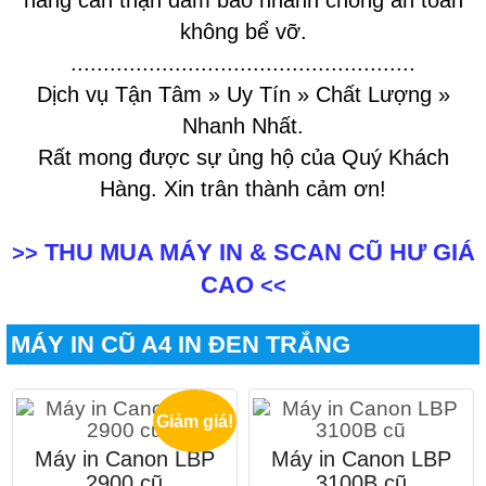
hàng cẩn thận đảm bảo nhanh chóng an toàn
không bể vỡ.
.....................................................
Dịch vụ Tận Tâm » Uy Tín » Chất Lượng »
Nhanh Nhất.
Rất mong được sự ủng hộ của Quý Khách
Hàng. Xin trân thành cảm ơn!
THU MUA MÁY IN & SCAN CŨ HƯ GIÁ
>>
CAO
<<
MÁY IN CŨ A4 IN ĐEN TRẮNG
Giảm giá!
Máy in Canon LBP
Máy in Canon LBP
2900 cũ
3100B cũ