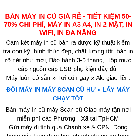
BÁN MÁY IN CŨ GIÁ RẺ - TIẾT KIỆM 50-
70% CHI PHÍ, MÁY IN A3 A4, IN 2 MẶT, IN
WIFI, IN ĐA NĂNG
Cam kết máy in cũ bán ra được kỹ thuật kiểm
tra dọn kỹ, hình thức đẹp, chất lượng tốt, bản in
rõ nét như mới, Bảo hành 3-6 tháng, Hộp mực
cáp nguồn cáp USB phụ kiện đầy đủ.
Máy luôn có sẵn » Tơi có ngay » Alo giao liền.
ĐỔI MÁY IN MÁY SCAN CŨ HƯ » LẤY MÁY
CHẠY TỐT
Bán máy In cũ máy Scan cũ Giao máy tận nơi
miễn phí các Phường - Xã tại TpHCM
Gửi máy đi tỉnh qua Chành xe & CPN. Đóng