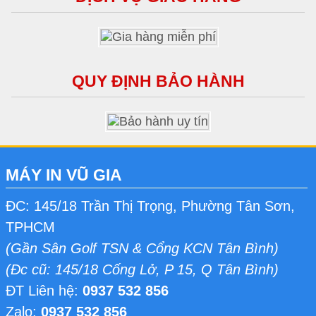
QUY ĐỊNH BẢO HÀNH
MÁY IN VŨ GIA
ĐC: 145/18 Trần Thị Trọng, Phường Tân Sơn,
TPHCM
(Gần Sân Golf TSN & Cổng KCN Tân Bình)
(Đc cũ: 145/18 Cống Lở, P 15, Q Tân Bình)
ĐT Liên hệ:
0937 532 856
Zalo:
0937 532 856