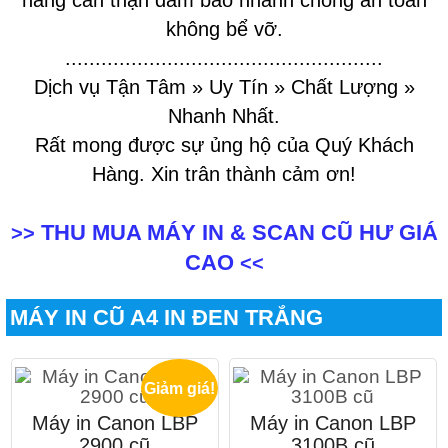
hàng cẩn thận đảm bảo nhanh chóng an toàn
không bể vỡ.
.....................................................
Dịch vụ Tận Tâm » Uy Tín » Chất Lượng »
Nhanh Nhất.
Rất mong được sự ủng hộ của Quý Khách
Hàng. Xin trân thành cảm ơn!
THU MUA MÁY IN & SCAN CŨ HƯ GIÁ
>>
CAO
<<
MÁY IN CŨ A4 IN ĐEN TRẮNG
Giảm giá!
Máy in Canon LBP
Máy in Canon LBP
2900 cũ
3100B cũ