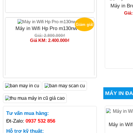
Máy in Br
Giảm giá!
Máy in Wifi Hp Pro m130nw cũ
Giá:
Giá: 2.800.000₫
Giá KM: 2.400.000₫
Giảm giá!
Máy in Hp Pro m125a cũ
Giá: 2.600.000₫
MÁY IN Đ
Giá KM: 2.300.000₫
Tư vấn mua hàng:
Đt-Zalo:
0937 532 856
Máy in Wi
Hỗ trợ kỹ thuật: