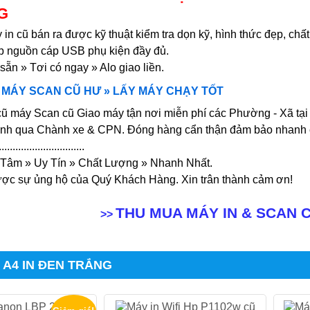
G
in cũ bán ra được kỹ thuật kiểm tra dọn kỹ, hình thức đẹp, chất
 nguồn cáp USB phụ kiện đầy đủ.
sẵn » Tơi có ngay » Alo giao liền.
N MÁY SCAN CŨ HƯ » LẤY MÁY CHẠY TỐT
cũ máy Scan cũ Giao máy tận nơi miễn phí các Phường - Xã t
tỉnh qua Chành xe & CPN. Đóng hàng cẩn thận đảm bảo nhanh 
...............................
 Tâm » Uy Tín » Chất Lượng » Nhanh Nhất.
ợc sự ủng hộ của Quý Khách Hàng. Xin trân thành cảm ơn!
THU MUA MÁY IN & SCAN 
>>
 A4 IN ĐEN TRẮNG