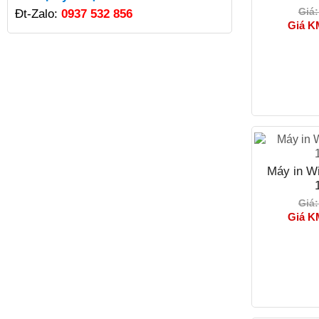
Giá:
Đt-Zalo:
0937 532 856
Giá K
Giảm giá!
Máy in 2 mặt Brother DCP 2520D cũ
Giá: 3.000.000₫
Giá KM: 2.800.000₫
Máy in Wi
Giá:
Giá K
Giảm giá!
Máy in Wi-fi Brother MFC 1916nw
Giá: 2.600.000₫
Giá KM: 2.400.000₫