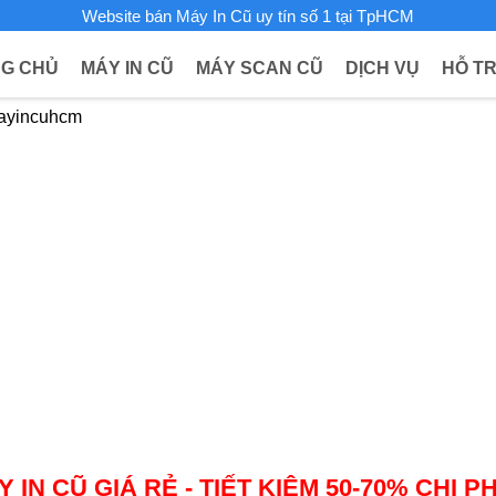
Website bán Máy In Cũ uy tín số 1 tại TpHCM
G CHỦ
MÁY IN CŨ
MÁY SCAN CŨ
DỊCH VỤ
HỖ TR
IN CŨ GIÁ RẺ - TIẾT KIỆM 50-70% CHI PHÍ,