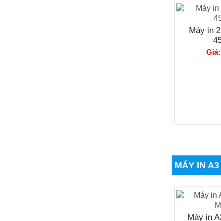
Máy in 
4
Giá:
Giảm giá!
Máy Scan 2 mặt Canon Dr c125 Cũ
Giá: 4.200.000₫
Giá KM: 3.900.000₫
MÁY IN A3
Giảm giá!
Máy scan Wi-fi 2 mặt Fujitsu iX 500 cũ
Giá: 6.500.000₫
Máy in A