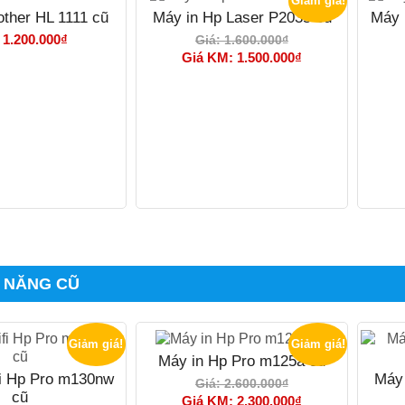
Giảm giá!
other HL 1111 cũ
Máy in Hp Laser P2035 cũ
Máy 
 1.200.000₫
Giá: 1.600.000₫
Giá KM: 1.500.000₫
A NĂNG CŨ
Giảm giá!
Giảm giá!
Máy in Hp Pro m125a cũ
fi Hp Pro m130nw
Máy 
Giá: 2.600.000₫
cũ
Giá KM: 2.300.000₫