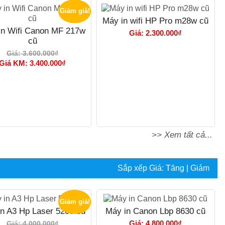
Giảm giá!
Máy in wifi HP Pro m28w cũ
in Wifi Canon MF 217w
Giá: 2.300.000₫
cũ
Giá: 3.600.000₫
Giá KM: 3.400.000₫
>> Xem tất cả...
Sắp xếp
Giá:
Tăng
|
Giảm
Giảm giá!
n A3 Hp Laser 5200 cũ
Máy in Canon Lbp 8630 cũ
Giá: 4.800.000₫
Giá: 4.000.000₫