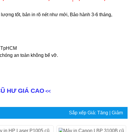
 lượng tốt, bản in rõ nét như mới, Bảo hành 3-6 tháng,
ại TpHCM
chóng an toàn không bể vỡ.
CŨ HƯ GIÁ CAO
<<
Sắp xếp
Giá:
Tăng
|
Giảm