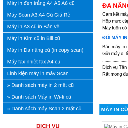
Máy in đen trắng A4 A5 A6 cũ
ĐA NĂN
Cam kết máy 
Máy Scan A3 A4 Cũ Giá Rẻ
Hộp mực cáp
Máy in A3 cũ in Bản vẽ
Máy luôn có 
ĐỔI MÁY I
Máy in Kim cũ in Bill cũ
Bán máy In 
Máy in Đa năng cũ (in copy scan)
Gửi máy đi 
......................
Máy fax nhiệt fax A4 cũ
Dịch vụ Tận
Linh kiện máy in máy Scan
Rất mong đư
» Danh sách máy in 2 mặt cũ
» Danh sách Máy in Wi-fi cũ
» Danh sách máy Scan 2 mặt cũ
MÁY IN CŨ
DỊCH VỤ