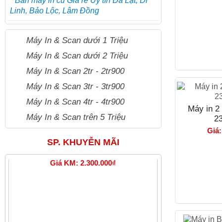
*
Bán máy in cũ Giá rẻ Uy tín Đà Lạt, Di
Linh, Bảo Lộc, Lâm Đồng
Máy In & Scan dưới 1 Triệu
Máy In & Scan dưới 2 Triệu
Máy In & Scan 2tr - 2tr900
Máy In & Scan 3tr - 3tr900
Máy In & Scan 4tr - 4tr900
Giảm giá!
Máy in 2
Máy in Canon LBP 2900 cũ
Máy In & Scan trên 5 Triệu
2
Giá: 2.500.000₫
Giá:
Giá KM: 2.300.000₫
SP. KHUYỄN MÃI