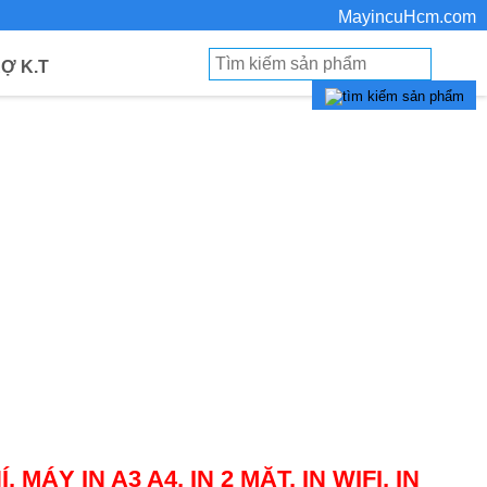
MayincuHcm.com
Ợ K.T
 MÁY IN A3 A4, IN 2 MẶT, IN WIFI, IN