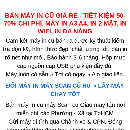
BÁN MÁY IN CŨ GIÁ RẺ - TIẾT KIỆM 50-
70% CHI PHÍ, MÁY IN A3 A4, IN 2 MẶT, IN
WIFI, IN ĐA NĂNG
Cam kết máy in cũ bán ra được kỹ thuật kiểm
tra dọn kỹ, hình thức đẹp, chất lượng tốt, bản in
rõ nét như mới, Bảo hành 3-6 tháng, Hộp mực
cáp nguồn cáp USB phụ kiện đầy đủ.
Máy luôn có sẵn » Tơi có ngay » Alo giao liền.
ĐỔI MÁY IN MÁY SCAN CŨ HƯ » LẤY MÁY
CHẠY TỐT
Bán máy In cũ máy Scan cũ Giao máy tận nơi
miễn phí các Phường - Xã tại TpHCM
Gửi máy đi tỉnh qua Chành xe & CPN. Đóng