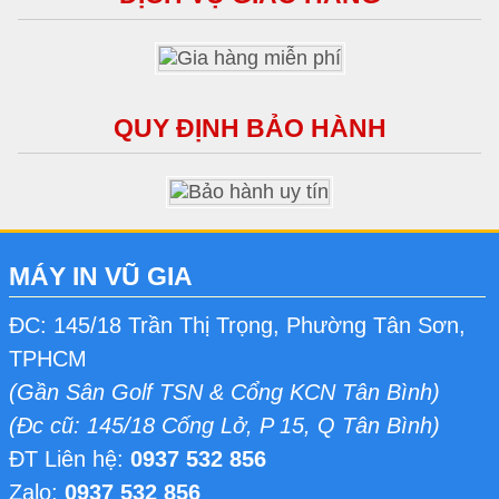
QUY ĐỊNH BẢO HÀNH
MÁY IN VŨ GIA
ĐC: 145/18 Trần Thị Trọng, Phường Tân Sơn,
TPHCM
(Gần Sân Golf TSN & Cổng KCN Tân Bình)
(Đc cũ: 145/18 Cống Lở, P 15, Q Tân Bình)
ĐT Liên hệ:
0937 532 856
Zalo:
0937 532 856