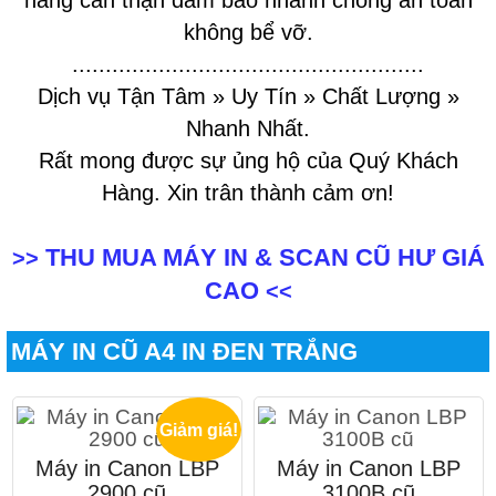
hàng cẩn thận đảm bảo nhanh chóng an toàn
không bể vỡ.
.....................................................
Dịch vụ Tận Tâm » Uy Tín » Chất Lượng »
Nhanh Nhất.
Rất mong được sự ủng hộ của Quý Khách
Hàng. Xin trân thành cảm ơn!
THU MUA MÁY IN & SCAN CŨ HƯ GIÁ
>>
CAO
<<
MÁY IN CŨ A4 IN ĐEN TRẮNG
Giảm giá!
Máy in Canon LBP
Máy in Canon LBP
2900 cũ
3100B cũ