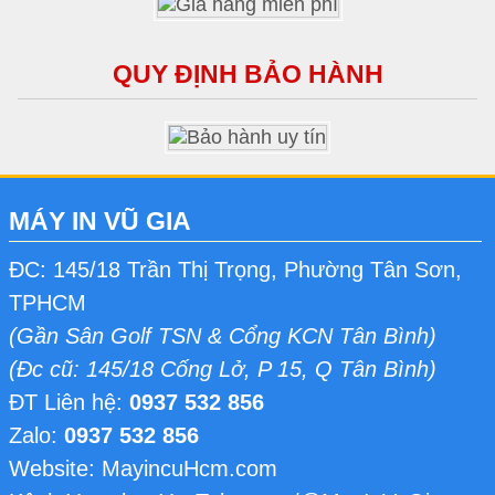
QUY ĐỊNH BẢO HÀNH
MÁY IN VŨ GIA
ĐC: 145/18 Trần Thị Trọng, Phường Tân Sơn,
TPHCM
(Gần Sân Golf TSN & Cổng KCN Tân Bình)
(Đc cũ: 145/18 Cống Lở, P 15, Q Tân Bình)
ĐT Liên hệ:
0937 532 856
Zalo:
0937 532 856
Website: MayincuHcm.com