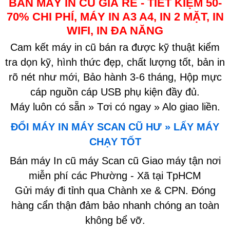
BÁN MÁY IN CŨ GIÁ RẺ - TIẾT KIỆM 50-
70% CHI PHÍ, MÁY IN A3 A4, IN 2 MẶT, IN
WIFI, IN ĐA NĂNG
Cam kết máy in cũ bán ra được kỹ thuật kiểm
tra dọn kỹ, hình thức đẹp, chất lượng tốt, bản in
rõ nét như mới, Bảo hành 3-6 tháng, Hộp mực
cáp nguồn cáp USB phụ kiện đầy đủ.
Máy luôn có sẵn » Tơi có ngay » Alo giao liền.
ĐỔI MÁY IN MÁY SCAN CŨ HƯ » LẤY MÁY
CHẠY TỐT
Bán máy In cũ máy Scan cũ Giao máy tận nơi
miễn phí các Phường - Xã tại TpHCM
Gửi máy đi tỉnh qua Chành xe & CPN. Đóng
hàng cẩn thận đảm bảo nhanh chóng an toàn
không bể vỡ.