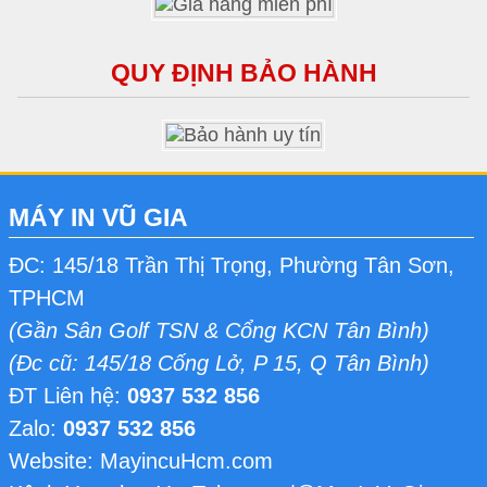
QUY ĐỊNH BẢO HÀNH
MÁY IN VŨ GIA
ĐC: 145/18 Trần Thị Trọng, Phường Tân Sơn,
TPHCM
(Gần Sân Golf TSN & Cổng KCN Tân Bình)
(Đc cũ: 145/18 Cống Lở, P 15, Q Tân Bình)
ĐT Liên hệ:
0937 532 856
Zalo:
0937 532 856
Website: MayincuHcm.com