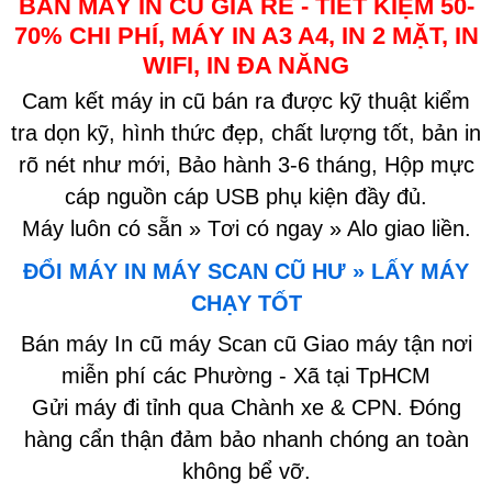
BÁN MÁY IN CŨ GIÁ RẺ - TIẾT KIỆM 50-
70% CHI PHÍ, MÁY IN A3 A4, IN 2 MẶT, IN
WIFI, IN ĐA NĂNG
Cam kết máy in cũ bán ra được kỹ thuật kiểm
tra dọn kỹ, hình thức đẹp, chất lượng tốt, bản in
rõ nét như mới, Bảo hành 3-6 tháng, Hộp mực
cáp nguồn cáp USB phụ kiện đầy đủ.
Máy luôn có sẵn » Tơi có ngay » Alo giao liền.
ĐỔI MÁY IN MÁY SCAN CŨ HƯ » LẤY MÁY
CHẠY TỐT
Bán máy In cũ máy Scan cũ Giao máy tận nơi
miễn phí các Phường - Xã tại TpHCM
Gửi máy đi tỉnh qua Chành xe & CPN. Đóng
hàng cẩn thận đảm bảo nhanh chóng an toàn
không bể vỡ.