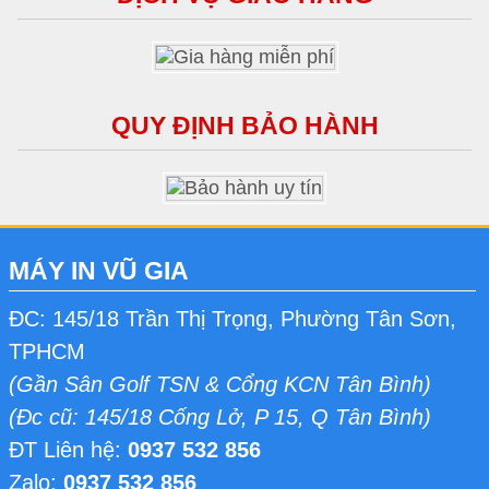
QUY ĐỊNH BẢO HÀNH
MÁY IN VŨ GIA
ĐC: 145/18 Trần Thị Trọng, Phường Tân Sơn,
TPHCM
(Gần Sân Golf TSN & Cổng KCN Tân Bình)
(Đc cũ: 145/18 Cống Lở, P 15, Q Tân Bình)
ĐT Liên hệ:
0937 532 856
Zalo:
0937 532 856