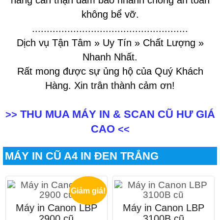
hàng cẩn thận đảm bảo nhanh chóng an toàn
không bể vỡ.
.....................................................
Dịch vụ Tận Tâm » Uy Tín » Chất Lượng »
Nhanh Nhất.
Rất mong được sự ủng hộ của Quý Khách
Hàng. Xin trân thành cảm ơn!
THU MUA MÁY IN & SCAN CŨ HƯ GIÁ
>>
CAO
<<
MÁY IN CŨ A4 IN ĐEN TRẮNG
Giảm giá!
Máy in Canon LBP
Máy in Canon LBP
2900 cũ
3100B cũ