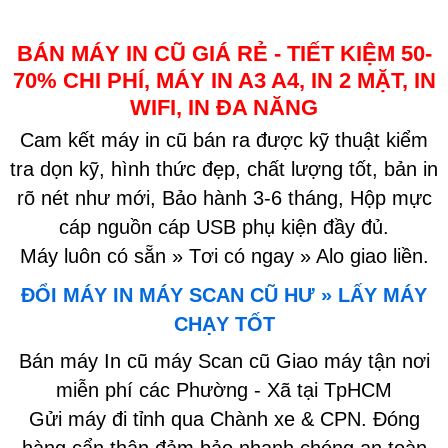
BÁN MÁY IN CŨ GIÁ RẺ - TIẾT KIỆM 50-
70% CHI PHÍ, MÁY IN A3 A4, IN 2 MẶT, IN
WIFI, IN ĐA NĂNG
Cam kết máy in cũ bán ra được kỹ thuật kiểm
tra dọn kỹ, hình thức đẹp, chất lượng tốt, bản in
rõ nét như mới, Bảo hành 3-6 tháng, Hộp mực
cáp nguồn cáp USB phụ kiện đầy đủ.
Máy luôn có sẵn » Tơi có ngay » Alo giao liền.
ĐỔI MÁY IN MÁY SCAN CŨ HƯ » LẤY MÁY
CHẠY TỐT
Bán máy In cũ máy Scan cũ Giao máy tận nơi
miễn phí các Phường - Xã tại TpHCM
Gửi máy đi tỉnh qua Chành xe & CPN. Đóng