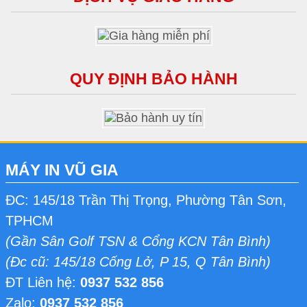
QUY ĐỊNH BẢO HÀNH
MÁY IN VŨ GIA
ĐC: 145/18 Trần Thị Trọng, Phường Tân Sơn,
TPHCM
(Gần Sân Golf TSN & Cổng KCN Tân Bình)
(Đc cũ: 145/18 Cống Lở, P 15, Q Tân Bình)
ĐT Liên hệ:
0937 532 856
Zalo:
0937 532 856