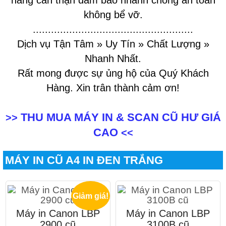
hàng cẩn thận đảm bảo nhanh chóng an toàn
không bể vỡ.
.....................................................
Dịch vụ Tận Tâm » Uy Tín » Chất Lượng »
Nhanh Nhất.
Rất mong được sự ủng hộ của Quý Khách
Hàng. Xin trân thành cảm ơn!
THU MUA MÁY IN & SCAN CŨ HƯ GIÁ
>>
CAO
<<
MÁY IN CŨ A4 IN ĐEN TRẮNG
Giảm giá!
Máy in Canon LBP
Máy in Canon LBP
2900 cũ
3100B cũ