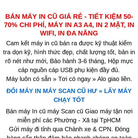
BÁN MÁY IN CŨ GIÁ RẺ - TIẾT KIỆM 50-
70% CHI PHÍ, MÁY IN A3 A4, IN 2 MẶT, IN
WIFI, IN ĐA NĂNG
Cam kết máy in cũ bán ra được kỹ thuật kiểm
tra dọn kỹ, hình thức đẹp, chất lượng tốt, bản in
rõ nét như mới, Bảo hành 3-6 tháng, Hộp mực
cáp nguồn cáp USB phụ kiện đầy đủ.
Máy luôn có sẵn » Tơi có ngay » Alo giao liền.
ĐỔI MÁY IN MÁY SCAN CŨ HƯ » LẤY MÁY
CHẠY TỐT
Bán máy In cũ máy Scan cũ Giao máy tận nơi
miễn phí các Phường - Xã tại TpHCM
Gửi máy đi tỉnh qua Chành xe & CPN. Đóng