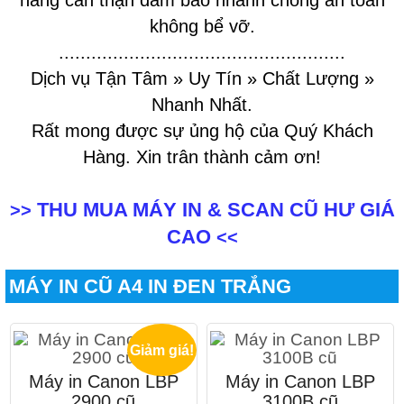
hàng cẩn thận đảm bảo nhanh chóng an toàn
không bể vỡ.
.....................................................
Dịch vụ Tận Tâm » Uy Tín » Chất Lượng »
Nhanh Nhất.
Rất mong được sự ủng hộ của Quý Khách
Hàng. Xin trân thành cảm ơn!
THU MUA MÁY IN & SCAN CŨ HƯ GIÁ
>>
CAO
<<
MÁY IN CŨ A4 IN ĐEN TRẮNG
Giảm giá!
Máy in Canon LBP
Máy in Canon LBP
2900 cũ
3100B cũ