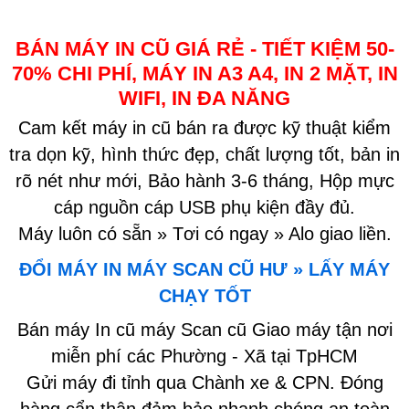
BÁN MÁY IN CŨ GIÁ RẺ - TIẾT KIỆM 50-
70% CHI PHÍ, MÁY IN A3 A4, IN 2 MẶT, IN
WIFI, IN ĐA NĂNG
Cam kết máy in cũ bán ra được kỹ thuật kiểm
tra dọn kỹ, hình thức đẹp, chất lượng tốt, bản in
rõ nét như mới, Bảo hành 3-6 tháng, Hộp mực
cáp nguồn cáp USB phụ kiện đầy đủ.
Máy luôn có sẵn » Tơi có ngay » Alo giao liền.
ĐỔI MÁY IN MÁY SCAN CŨ HƯ » LẤY MÁY
CHẠY TỐT
Bán máy In cũ máy Scan cũ Giao máy tận nơi
miễn phí các Phường - Xã tại TpHCM
Gửi máy đi tỉnh qua Chành xe & CPN. Đóng