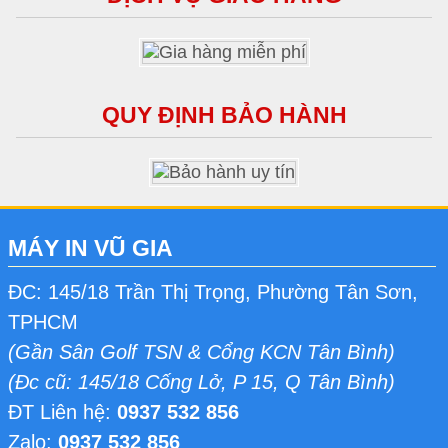
QUY ĐỊNH BẢO HÀNH
MÁY IN VŨ GIA
ĐC: 145/18 Trần Thị Trọng, Phường Tân Sơn,
TPHCM
(Gần Sân Golf TSN & Cổng KCN Tân Bình)
(Đc cũ: 145/18 Cống Lở, P 15, Q Tân Bình)
ĐT Liên hệ:
0937 532 856
Zalo:
0937 532 856